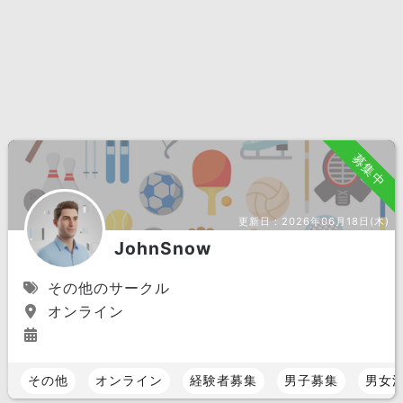
募集中
更新日：
2026年06月18日(木)
JohnSnow
その他のサークル
オンライン
その他
オンライン
経験者募集
男子募集
男女