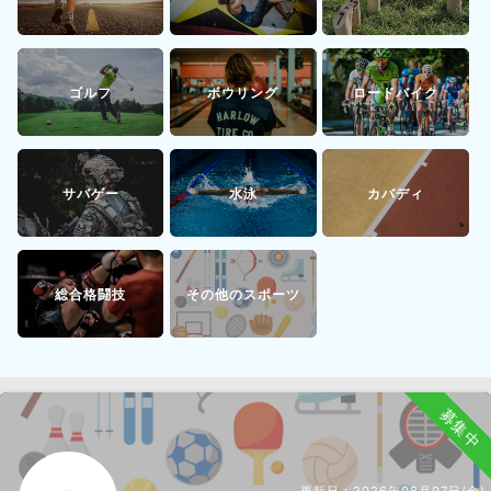
ゴルフ
ボウリング
ロードバイク
サバゲー
水泳
カバディ
総合格闘技
その他のスポーツ
募集中
更新日：
2026年08月07日(金)