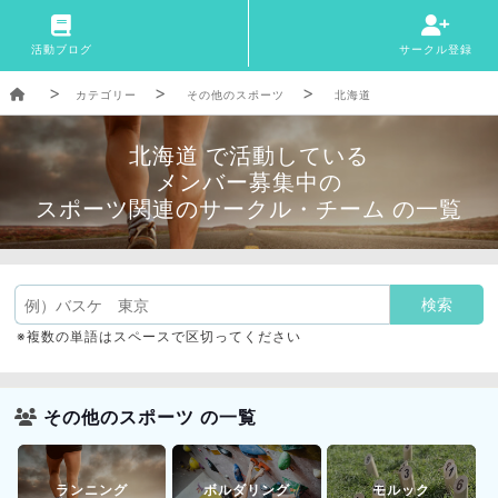
活動ブログ
サークル登録
カテゴリー
その他のスポーツ
北海道
北海道 で活動している
メンバー募集中の
スポーツ関連のサークル・チーム の一覧
※複数の単語はスペースで区切ってください
その他のスポーツ の一覧
ランニング
ボルダリング
モルック