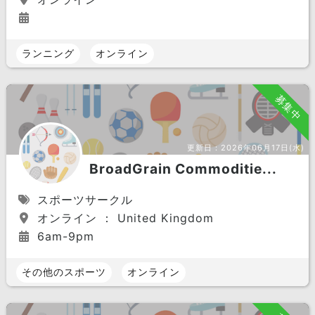
ランニング
オンライン
募集中
更新日：
2026年06月17日(水)
BroadGrain Commoditie...
スポーツサークル
オンライン ： United Kingdom
6am-9pm
その他のスポーツ
オンライン