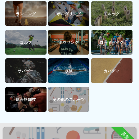
ランニング
ボルダリング
モルック
ゴルフ
ボウリング
ロードバイク
サバゲー
水泳
カバディ
総合格闘技
その他のスポーツ
募集中