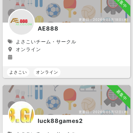
募集中
更新日：
2026年03月18日(水)
AE888
よさこいチーム・サークル
オンライン
よさこい
オンライン
募集中
更新日：
2026年03月12日(木)
luck88games2