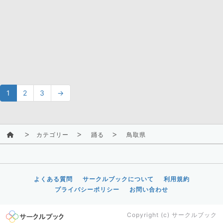
1
2
3
→
カテゴリー
踊る
鳥取県
よくある質問
サークルブックについて
利用規約
プライバシーポリシー
お問い合わせ
Copyright (c)
サークルブック