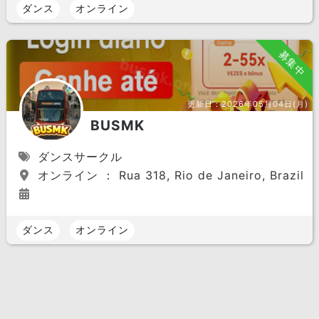
ダンス
オンライン
募集中
更新日：
2026年05月04日(月)
BUSMK
ダンスサークル
オンライン ： Rua 318, Rio de Janeiro, Brazil
ダンス
オンライン