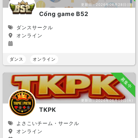
更新日：
2026年06月28日(日)
Cổng game B52
ダンスサークル
オンライン
ダンス
オンライン
募集中
更新日：
2026年06月09日(火)
TKPK
よさこいチーム・サークル
オンライン