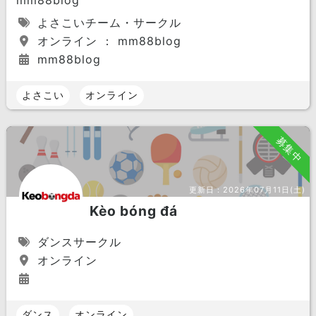
よさこいチーム・サークル
オンライン ： mm88blog
mm88blog
よさこい
オンライン
募集中
更新日：
2026年07月11日(土)
Kèo bóng đá
ダンスサークル
オンライン
ダンス
オンライン