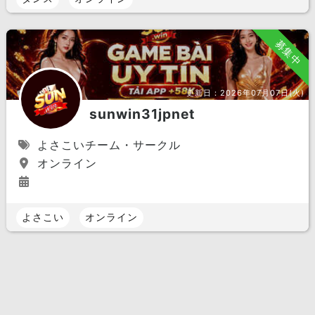
募集中
更新日：
2026年07月07日(火)
sunwin31jpnet
よさこいチーム・サークル
オンライン
よさこい
オンライン