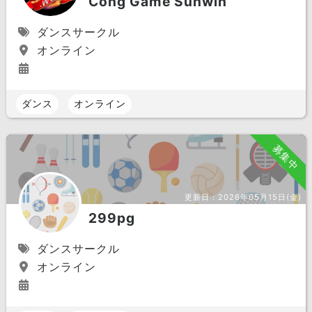
Cổng Game Sunwin
ダンスサークル
オンライン
ダンス
オンライン
募集中
更新日：
2026年05月15日(金)
299pg
ダンスサークル
オンライン