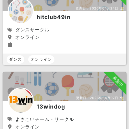
更新日：
2026年04月24日(金)
hitclub49in
ダンスサークル
オンライン
ダンス
オンライン
募集中
更新日：
2026年04月07日(火)
13windog
よさこいチーム・サークル
オンライン