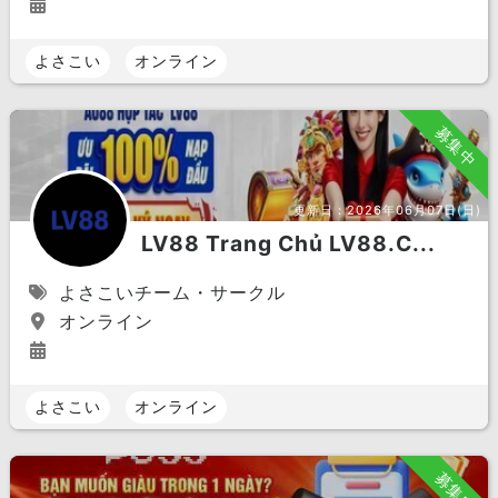
よさこい
オンライン
募集中
更新日：
2026年06月07日(日)
LV88 Trang Chủ LV88.C...
よさこいチーム・サークル
オンライン
よさこい
オンライン
募集中