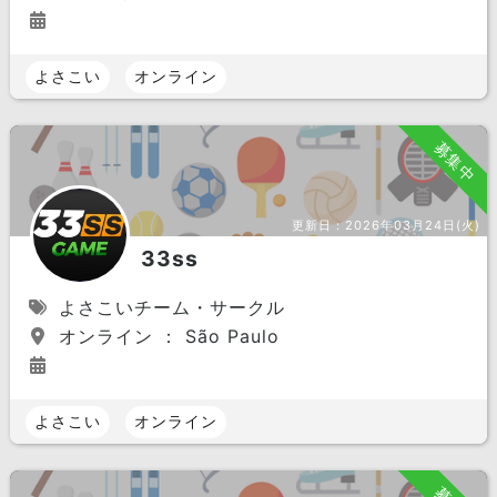
よさこい
オンライン
募集中
更新日：
2026年03月24日(火)
33ss
よさこいチーム・サークル
オンライン ： São Paulo
よさこい
オンライン