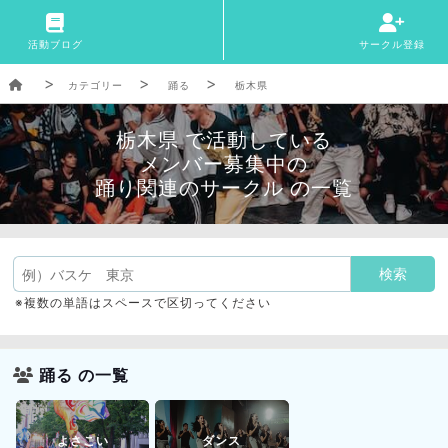
活動ブログ
サークル登録
カテゴリー
踊る
栃木県
栃木県 で活動している
メンバー募集中の
踊り関連のサークル の一覧
※複数の単語はスペースで区切ってください
踊る の一覧
よさこい
ダンス