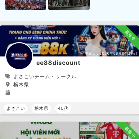
募集中
更新日：
2026年08月04日(火)
ee88discount
よさこいチーム・サークル
栃木県
よさこい
栃木県
40代
募集中