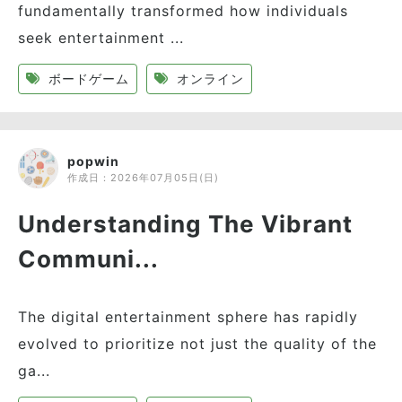
fundamentally transformed how individuals
seek entertainment ...
ボードゲーム
オンライン
popwin
作成日：
2026年07月05日(日)
Understanding The Vibrant
Communi...
The digital entertainment sphere has rapidly
evolved to prioritize not just the quality of the
ga...