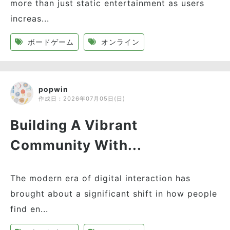
more than just static entertainment as users
increas...
ボードゲーム
オンライン
popwin
作成日：
2026年07月05日(日)
Building A Vibrant
Community With...
The modern era of digital interaction has
brought about a significant shift in how people
find en...