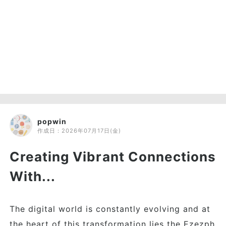
popwin
作成日：
2026年07月17日(金)
Creating Vibrant Connections
With...
The digital world is constantly evolving and at
the heart of this transformation lies the Ezezph