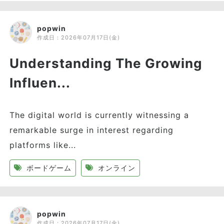
popwin
作成日：
2026年07月17日(金)
Understanding The Growing
Influen...
The digital world is currently witnessing a
remarkable surge in interest regarding
platforms like...
ボードゲーム
オンライン
popwin
作成日：
2026年07月17日(金)