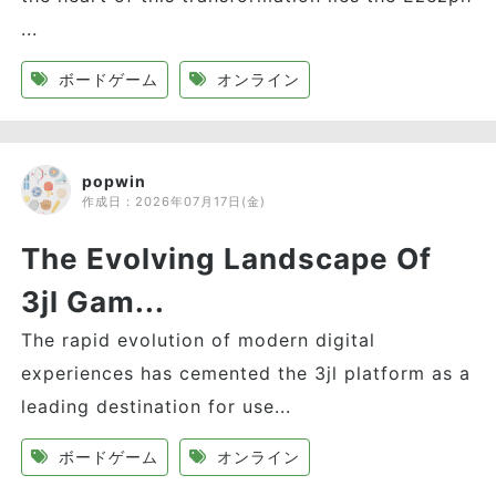
...
ボードゲーム
オンライン
popwin
作成日：
2026年07月17日(金)
The Evolving Landscape Of
3jl Gam...
The rapid evolution of modern digital
experiences has cemented the 3jl platform as a
leading destination for use...
ボードゲーム
オンライン