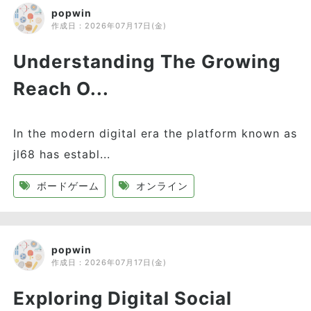
popwin
作成日：
2026年07月17日(金)
Understanding The Growing
Reach O...
In the modern digital era the platform known as
jl68 has establ...
ボードゲーム
オンライン
popwin
作成日：
2026年07月17日(金)
Exploring Digital Social