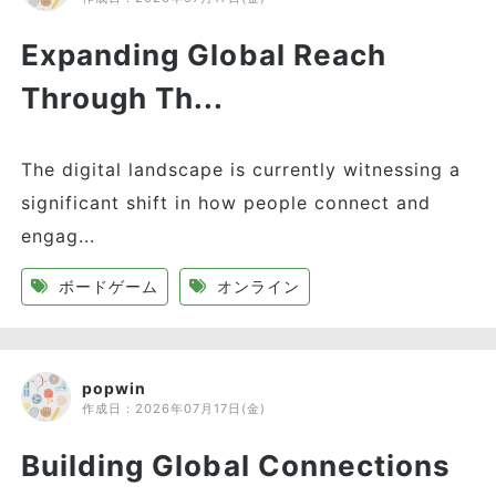
Expanding Global Reach
Through Th...
The digital landscape is currently witnessing a
significant shift in how people connect and
engag...
ボードゲーム
オンライン
popwin
作成日：
2026年07月17日(金)
Building Global Connections