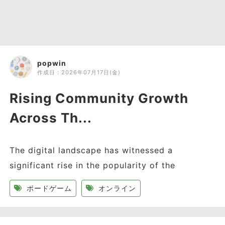
popwin
作成日：
2026年07月17日(金)
Rising Community Growth
Across Th...
The digital landscape has witnessed a
significant rise in the popularity of the
ボードゲーム
オンライン