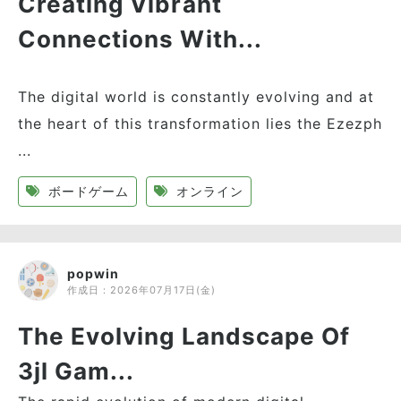
Creating Vibrant
Connections With...
The digital world is constantly evolving and at
the heart of this transformation lies the Ezezph
...
ボードゲーム
オンライン
popwin
作成日：
2026年07月17日(金)
The Evolving Landscape Of
3jl Gam...