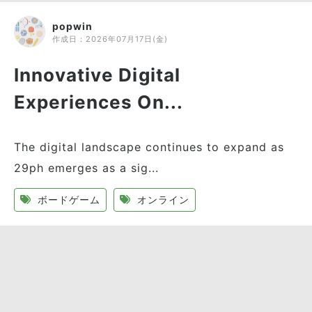
popwin
作成日：
2026年07月17日(金)
Innovative Digital
Experiences On...
The digital landscape continues to expand as
29ph emerges as a sig...
ボードゲーム
オンライン