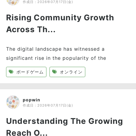
作成日：
2026年07月17日(金)
Rising Community Growth
Across Th...
The digital landscape has witnessed a
significant rise in the popularity of the
ボードゲーム
オンライン
popwin
作成日：
2026年07月17日(金)
Understanding The Growing
Reach O...