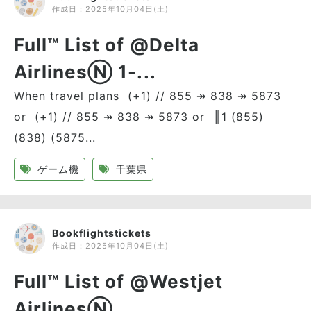
作成日：
2025年10月04日(土)
Full™ List of @Delta
AirlinesⓃ 1-...
When travel plans (+1) // 855 ↠ 838 ↠ 5873
or (+1) // 855 ↠ 838 ↠ 5873 or ║1 (855)
(838) (5875...
ゲーム機
千葉県
Bookflightstickets
作成日：
2025年10月04日(土)
Full™ List of @Westjet
AirlinesⓃ ...