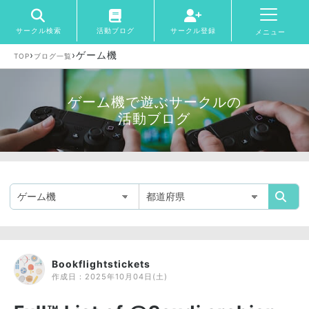
サークル検索
活動ブログ
サークル登録
メニュー
›
›
ゲーム機
TOP
ブログ一覧
ゲーム機で遊ぶサークルの
活動ブログ
Bookflightstickets
作成日：
2025年10月04日(土)