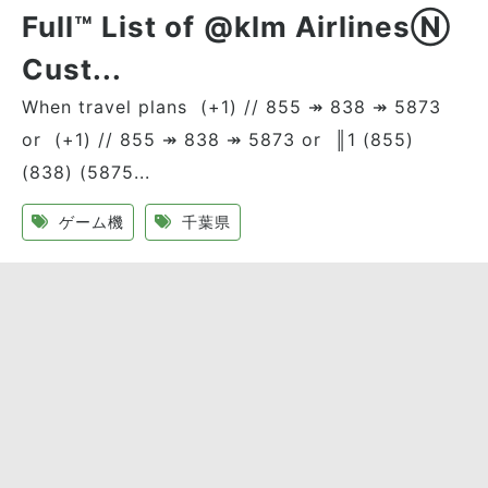
Full™ List of @klm AirlinesⓃ
Cust...
When travel plans (+1) // 855 ↠ 838 ↠ 5873
or (+1) // 855 ↠ 838 ↠ 5873 or ║1 (855)
(838) (5875...
ゲーム機
千葉県