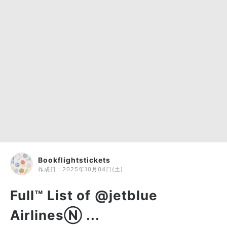
Bookflightstickets
作成日：
2025年10月04日(土)
Full™ List of @jetblue
AirlinesⓃ ...