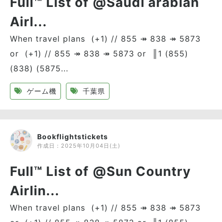
Full™ List of @Saudi arabian
Airl...
When travel plans (+1) // 855 ↠ 838 ↠ 5873
or (+1) // 855 ↠ 838 ↠ 5873 or ║1 (855)
(838) (5875...
ゲーム機
千葉県
Bookflightstickets
作成日：
2025年10月04日(土)
Full™ List of @Sun Country
Airlin...
When travel plans (+1) // 855 ↠ 838 ↠ 5873