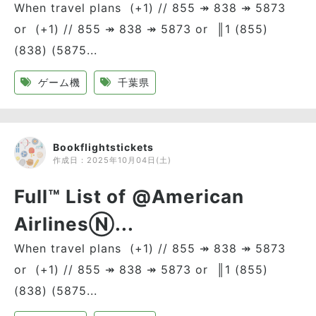
When travel plans (+1) // 855 ↠ 838 ↠ 5873
or (+1) // 855 ↠ 838 ↠ 5873 or ║1 (855)
(838) (5875...
ゲーム機
千葉県
Bookflightstickets
作成日：
2025年10月04日(土)
Full™ List of @American
AirlinesⓃ...
When travel plans (+1) // 855 ↠ 838 ↠ 5873
or (+1) // 855 ↠ 838 ↠ 5873 or ║1 (855)
(838) (5875...