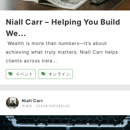
Niall Carr – Helping You Build
We...
Wealth is more than numbers—it’s about
achieving what truly matters. Niall Carr helps
clients across Irela...
イベント
オンライン
Niall Carr
作成日：
2025年10月28日(火)