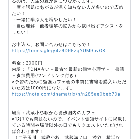
るのは、人生の豊かさにつながります。
・度々話題にあがるが深く知らない人が多いので広め
たい！
・一緒に学ぶ人を増やしたい！
・自己理解、他者理解の悩みから抜け出すアシストを
したい！
お申込み、お問い合わせはこちらで！
https://forms.gle/y4z6DREzqYUM9uvG8
料金：2000円
内訳：「DNA占い～最古で最新の個性心理学～」書籍
＋参加費用(ワンドリンク付き）
※予習のために勉強カフェ会の事前に書籍を購入いただ
いた方は1000円になります。
https://note.com/dnamatrix/n/n285ae0beb70a
場所：武蔵小杉駅から徒歩圏内のカフェ
※1対1でも問題ないので、イベント告知サイトに掲載し
ている時間や場所以外の日でもリクエストいただけれ
ば合わせます！
（二子玉川、武蔵小杉、武蔵溝ノ口、渋谷、横浜な