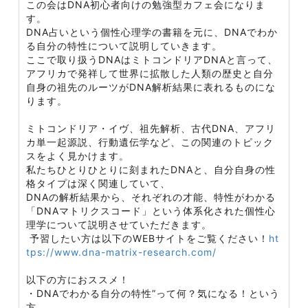
この会はDNA初心者向けの勉強型カフェ会になりま
す。
DNA占いという個性心理学の書籍を元に、DNAでわか
る自分の特性について説明していきます。
ここで取り扱うDNAはミトコンドリアDNAと言って、
アフリカで発祥して世界に拡散した人類の歴史と自分
自身の祖先のルーツがDNA解析結果に表れるものにな
ります。
ミトコンドリア・イヴ、祖先解析、古代DNA、アフリ
カ単一起源説、行動遺伝学など、この関連のトピック
スをよく見かけます。
私たちひとりひとりに刻まれたDNAと、自分自身の性
格タイプは深く関連していて、
DNAの解析結果から、それぞれの才能、特性がわかる
「DNAマトリクスコード」という体系化された個性心
理学について説明させていただきます。
予習したい方は以下のWEBサイトをご覧ください！
ht
tps://www.dna-matrix-research.com/
以下の方におススメ！
・DNAでわかる自分の特性”って何？気になる！という
方