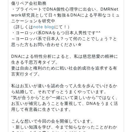
傷リペア会社勤務
・プライベートでDNA個性心理学に出会い、DMRNet
work研究員として日々勉強＆DNAによる平和なコミュ
ニケーションを研究中
（詳しくは
note blog
にて！）
・ヨーロッパ系DNAをもつ日本人男性です^^
～ヨーロッパ系で日本人？って何のことでしょう？と
思った方もお問い合わせください☆
DNAによる特性分析によると、私は慈悲慈愛の精神に
生きる千思万考タイプ。
妻は自由と権利のために戦い社会的成功を追求する有
言実行タイプ。
私はお互いが違いを認め合って人生を歩んでいけるか
ら結婚して、それでずっとうまくやっています。
”気が合うから”とか”一緒にいて楽しいから”ではなく、
お互いが補完しあうことを重視して、DNAをうまく活
用して有意義に生きています。
こんな想いで今回の会を開催しています。
・新しい知識を学び、今まで知らなかったことがわか