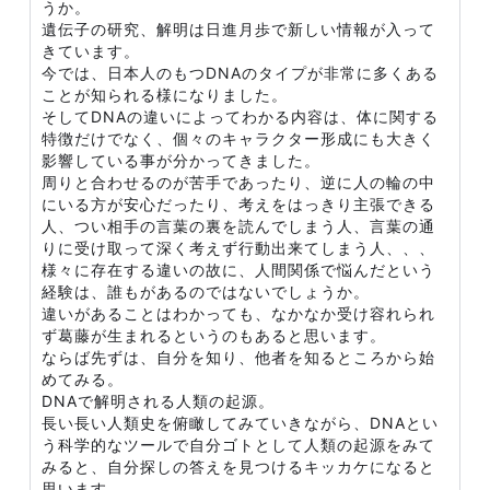
うか。
遺伝子の研究、解明は日進月歩で新しい情報が入って
きています。
今では、日本人のもつDNAのタイプが非常に多くある
ことが知られる様になりました。
そしてDNAの違いによってわかる内容は、体に関する
特徴だけでなく、個々のキャラクター形成にも大きく
影響している事が分かってきました。
周りと合わせるのが苦手であったり、逆に人の輪の中
にいる方が安心だったり、考えをはっきり主張できる
人、つい相手の言葉の裏を読んでしまう人、言葉の通
りに受け取って深く考えず行動出来てしまう人、、、
様々に存在する違いの故に、人間関係で悩んだという
経験は、誰もがあるのではないでしょうか。
違いがあることはわかっても、なかなか受け容れられ
ず葛藤が生まれるというのもあると思います。
ならば先ずは、自分を知り、他者を知るところから始
めてみる。
DNAで解明される人類の起源。
長い長い人類史を俯瞰してみていきながら、DNAとい
う科学的なツールで自分ゴトとして人類の起源をみて
みると、自分探しの答えを見つけるキッカケになると
思います。