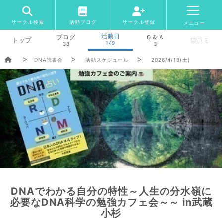
サークル検索
活動ブログ
サークル登録
メニュー
活動日
ブログ
Ｑ＆Ａ
トップ
口コミ
149
38
3
DNA読書会
活動スケジュール
2026/4/18(土)
DNAでわかる自分の特性～人生の分水嶺に
必要なDNA科学の勉強カフェ会～～ in武蔵
小杉