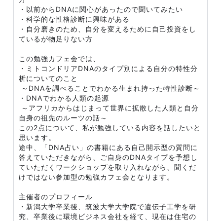
・以前からDNAに関心があったので聞いてみたい
・科学的な性格診断に興味がある
・自分磨きのため、自分を変えるために自己投資をし
ているが物足りない方
この勉強カフェ会では、
・ミトコンドリアDNAのタイプ別による自分の特性分
析についてのこと
～DNAを調べることでわかる生まれ持った特性診断～
・DNAでわかる人類の起源
～アフリカからはじまって世界に拡散した人類と自分
自身の祖先のルーツの話～
この2点について、私が勉強している内容を話したいと
思います。
途中、「DNA占い」の書籍にある自己開示型の質問に
答えていただきながら、ご自身のDNAタイプを予想し
ていただくワークショップを取り入れながら、聞くだ
けではない参加型の勉強カフェ会となります。
主催者のプロフィール
・新潟大学卒業後、筑波大学大学院で遺伝子工学を研
究、卒業後に環境ビジネス会社を経て、現在は住宅の