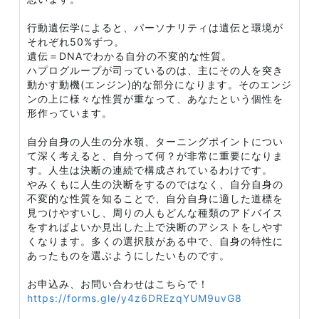
行動遺伝学によると、パーソナリティは遺伝と環境が
それぞれ50%ずつ。
遺伝＝DNAでわかる自分の不変的な性質。
ハプログループが司っているのは、主にその人を突き
動かす動機(エンジン)的な部分になります。そのエンジ
ンの上に様々な性質が重なって、あなたという個性を
形作っています。
自分自身の人生の分水嶺、ターニングポイントについ
て深く考えると、自分って何？が非常に重要になりま
す。人生は決断の連続で構成されているわけです。
やみくもに人生の決断をするのではなく、自分自身の
不変的な性質を知ることで、自分自身に適した道標を
見つけやすいし、周りの人もどんな種類のアドバイス
をすればよいか見出した上で決断のアシストをしやす
くなります。多くの選択肢がある中で、自身の特性に
あったものを選ぶようにしたいものです。
お申込み、お問い合わせはこちらで！
https://forms.gle/y4z6DREzqYUM9uvG8