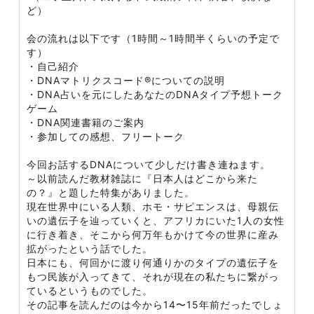
ど）
会の流れは以下です（1時間～1時間半くらいの予定で
す）
・自己紹介
・DNAマトリクスコード®についての説明
・DNA占いを元にしたあなたのDNAタイプ予想トーク
ゲーム
・DNA関連書籍のご案内
・参加しての感想、フリートーク
今回お話するDNAについて少しだけ書き連ねます。
～以前読んだ教材雑誌に『日本人はどこから来た
の？』と題した特集がありました。
現在世界中にいる人類、ホモ・サピエンスは、母親伝
いの遺伝子を辿っていくと、アフリカにいた1人の女性
に行き着き、そこから何万年もかけて今の世界に産み
拡がったという話でした。
日本にも、何回かに渡り何通りかのタイプの遺伝子を
もつ民族が入ってきて、それが現在の私たちに繋がっ
ているというものでした。
その記事を読んだのは今から14〜15年前だったでしょ