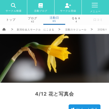
サークル検索
活動ブログ
サークル登録
メニュー
活動日
ブログ
Ｑ＆Ａ
トップ
口コミ
65
42
4
新潟社会人サークル にこまる
活動スケジュール
2026/4/
4/12 花と写真会