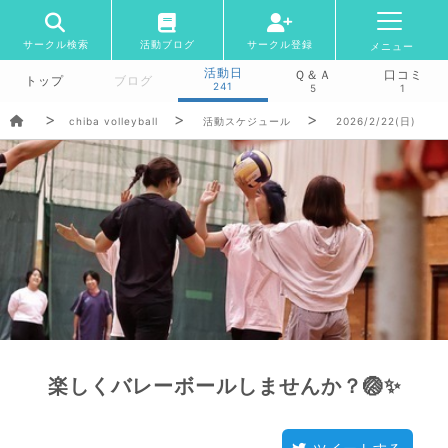
サークル検索
活動ブログ
サークル登録
メニュー
活動日
Ｑ＆Ａ
口コミ
トップ
ブログ
241
5
1
chiba volleyball
活動スケジュール
2026/2/22(日)
楽しくバレーボールしませんか？🏐✨