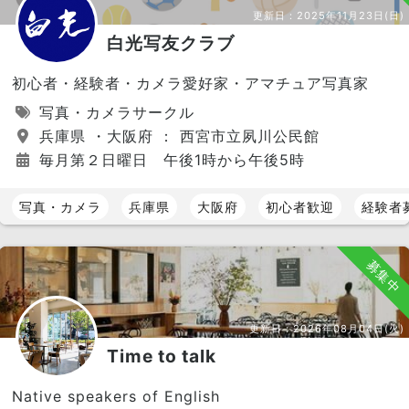
更新日：
2025年11月23日(日)
白光写友クラブ
初心者・経験者・カメラ愛好家・アマチュア写真家
写真・カメラサークル
兵庫県 ・大阪府 ： 西宮市立夙川公民館
毎月第２日曜日 午後1時から午後5時
写真・カメラ
兵庫県
大阪府
初心者歓迎
経験者
募集中
更新日：
2026年08月04日(火)
Time to talk
Native speakers of English