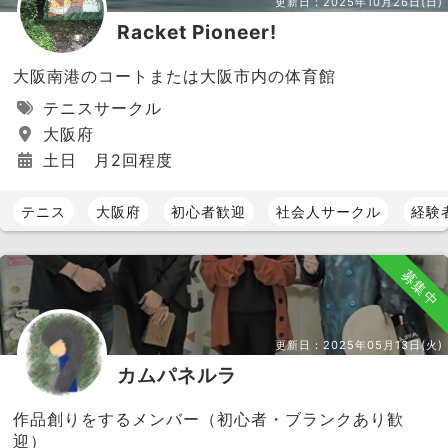
更新日：
2025年10月26日(日)
Racket Pioneer!
大阪南港のコートまたは大阪市内の体育館
テニスサークル
大阪府
土日 月2回程度
テニス
大阪府
初心者歓迎
社会人サークル
経験
募集中
更新日：
2025年05月13日(火)
カムパネルラ
作品創りをするメンバー（初心者・ブランクあり歓
迎）