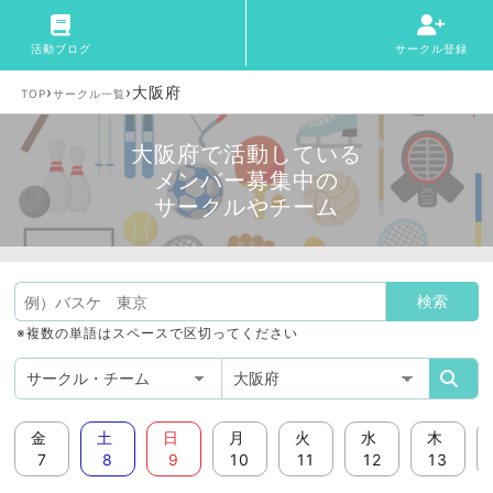
活動ブログ
サークル登録
›
›
大阪府
TOP
サークル一覧
大阪府で活動している
メンバー募集中の
サークルやチーム
※複数の単語はスペースで区切ってください
金
土
日
月
火
水
木
7
8
9
10
11
12
13