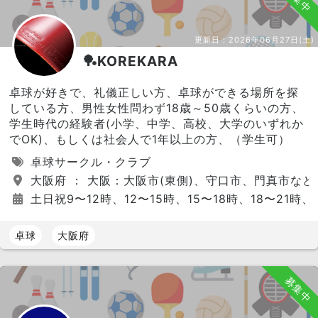
更新日：
2026年06月27日(土)
🏓KOREKARA
卓球が好きで、礼儀正しい方、卓球ができる場所を探
している方、男性女性問わず18歳～50歳くらいの方、
学生時代の経験者(小学、中学、高校、大学のいずれか
でOK)、もしくは社会人で1年以上の方、（学生可）
卓球サークル・クラブ
大阪府 ： 大阪：大阪市(東側)、守口市、門真市な
土日祝9〜12時、12〜15時、15〜18時、18〜21時
卓球
大阪府
募集中