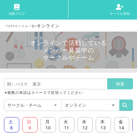
活動ブログ
サークル登録
›
›
オンライン
TOP
サークル一覧
オンラインで活動している
メンバー募集中の
サークルやチーム
※複数の単語はスペースで区切ってください
土
日
月
火
水
木
金
8
9
10
11
12
13
14