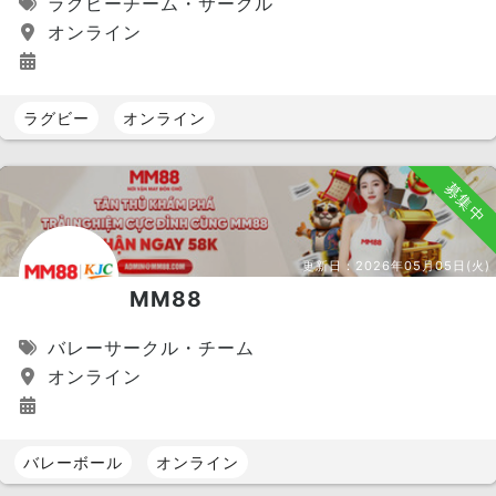
ラグビーチーム・サークル
オンライン
ラグビー
オンライン
募集中
更新日：
2026年05月05日(火)
MM88
バレーサークル・チーム
オンライン
バレーボール
オンライン