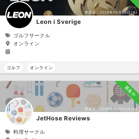
更新日：
2026年05月06日(水)
Leon i Sverige
ゴルフサークル
オンライン
ゴルフ
オンライン
募集中
更新日：
2026年05月05日(火)
JetHose Reviews
料理サークル