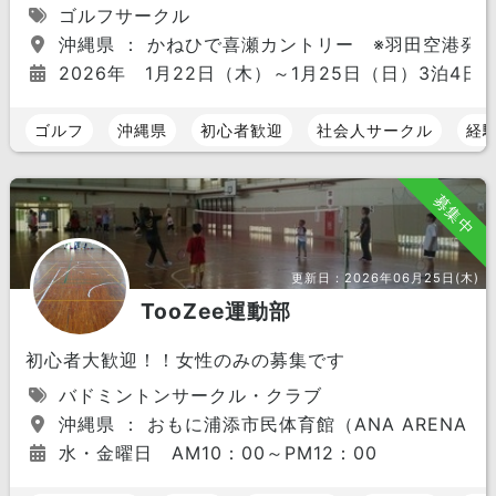
ゴルフサークル
沖縄県 ： かねひで喜瀬カントリー ※羽田空港発
2026年 1月22日（木）～1月25日（日）3泊4日
ゴルフ
沖縄県
初心者歓迎
社会人サークル
経
募集中
更新日：
2026年06月25日(木)
TooZee運動部
初心者大歓迎！！女性のみの募集です
バドミントンサークル・クラブ
沖縄県 ： おもに浦添市民体育館（ANA ARENA 
水・金曜日 AM10：00～PM12：00