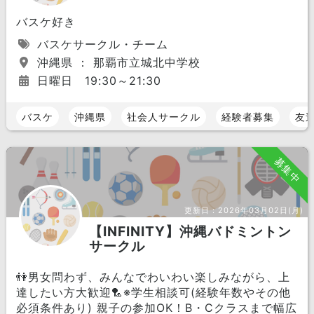
バスケ好き
バスケサークル・チーム
沖縄県 ： 那覇市立城北中学校
日曜日 19:30～21:30
バスケ
沖縄県
社会人サークル
経験者募集
友
募集中
更新日：
2026年03月02日(月)
【INFINITY】沖縄バドミントン
サークル
👫男女問わず、みんなでわいわい楽しみながら、上
達したい方大歓迎🏸※学生相談可(経験年数やその他
必須条件あり) 親子の参加OK！B・Cクラスまで幅広