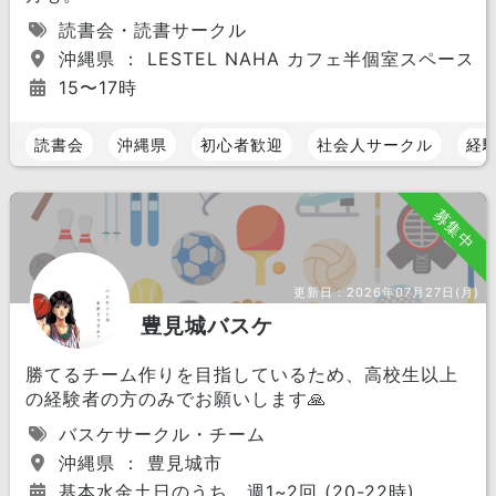
読書会・読書サークル
沖縄県 ： LESTEL NAHA カフェ半個室スペース 
15〜17時
読書会
沖縄県
初心者歓迎
社会人サークル
経
募集中
更新日：
2026年07月27日(月)
豊見城バスケ
勝てるチーム作りを目指しているため、高校生以上
の経験者の方のみでお願いします🙏
バスケサークル・チーム
沖縄県 ： 豊見城市
基本水金土日のうち、週1~2回 (20-22時)