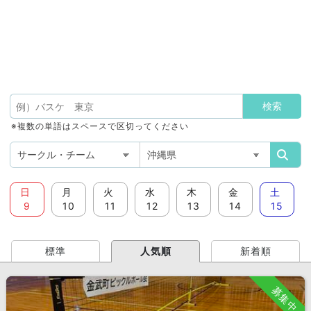
※複数の単語はスペースで区切ってください
日
月
火
水
木
金
土
9
10
11
12
13
14
15
標準
人気順
新着順
募集中