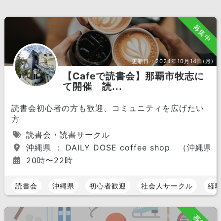
募集中
更新日：
2024年10月14日(月)
【Cafeで読書会】那覇市牧志に
て開催 読...
読書会初心者の方も歓迎、コミュニティを広げたい
方
読書会・読書サークル
沖縄県 ： DAILY DOSE coffee shop （沖縄県
20時〜22時
読書会
沖縄県
初心者歓迎
社会人サークル
経