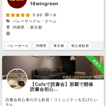
18wingreen
5.00
1 件
バレーサークル・チーム
沖縄県 ・東京都
バレーボール
沖縄県
東京都
初心者歓迎
募集中
更新日：
2025年05月12日(月)
【Cafeで読書会】那覇で開催
読書会初心...
読書会初心者の方も歓迎！コミュニティを広げたい
方も。