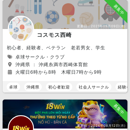
募集中
更新日：
2021年09月09日(木)
コスモス西崎
初心者、経験者、ベテラン 老若男女、学生
卓球サークル・クラブ
沖縄県 ： 沖縄糸満市西崎体育館
火曜日6時から8時 木曜日7時から9時
卓球
沖縄県
初心者歓迎
社会人サークル
経験
募集中
更新日：
2024年08月12日(月)