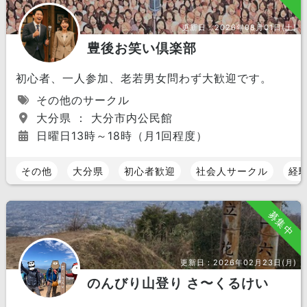
更新日：
2026年08月01日(土)
豊後お笑い倶楽部
初心者、一人参加、老若男女問わず大歓迎です。
その他のサークル
大分県 ： 大分市内公民館
日曜日13時～18時（月1回程度）
その他
大分県
初心者歓迎
社会人サークル
経
募集中
更新日：
2026年02月23日(月)
のんびり山登り さ〜くるけい