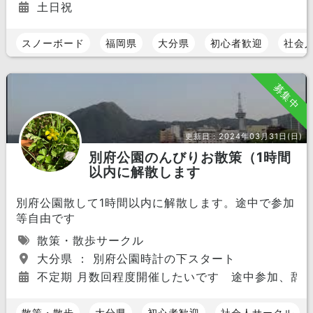
土日祝
スノーボード
福岡県
大分県
初心者歓迎
社会
募集中
更新日：
2024年03月31日(日)
別府公園のんびりお散策（1時間
以内に解散します
別府公園散して1時間以内に解散します。途中で参加
等自由です
散策・散歩サークル
大分県 ： 別府公園時計の下スタート
不定期 月数回程度開催したいです 途中参加、辞
散策・散歩
大分県
初心者歓迎
社会人サークル