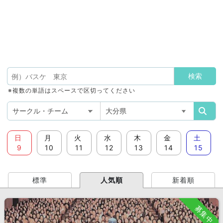
※複数の単語はスペースで区切ってください
日
月
火
水
木
金
土
9
10
11
12
13
14
15
標準
人気順
新着順
募集中