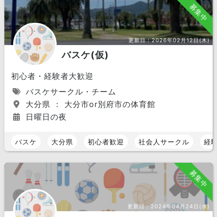
募集中
更新日：
2026年02月12日(木)
バスケ(仮)
初心者・経験者大歓迎
バスケサークル・チーム
大分県 ： 大分市or別府市の体育館
日曜日の夜
バスケ
大分県
初心者歓迎
社会人サークル
経
募集中
更新日：
2024年04月24日(水)