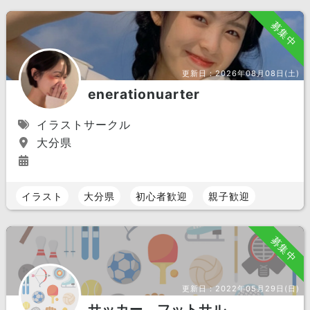
募集中
更新日：
2026年08月08日(土)
enerationuarter
イラストサークル
大分県
イラスト
大分県
初心者歓迎
親子歓迎
募集中
更新日：
2022年05月29日(日)
サッカー フットサル