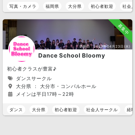
写真・カメラ
福岡県
大分県
初心者歓迎
社会
募集中
更新日：
2025年04月23日(水)
Dance School Bloomy
初心者クラスが豊富♪
ダンスサークル
大分県 ： 大分市・コンパルホール
メインは平日17時～22時
ダンス
大分県
初心者歓迎
社会人サークル
経