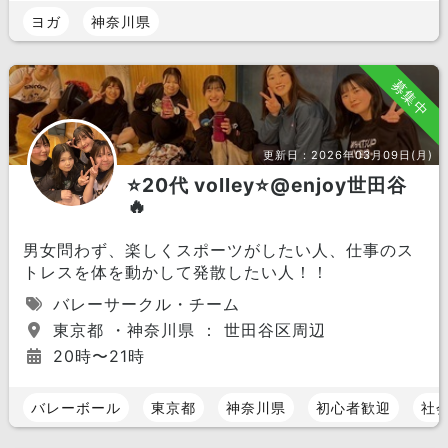
ヨガ
神奈川県
募集中
更新日：
2026年03月09日(月)
⭐️20代 volley⭐️@enjoy世田谷
🔥
男女問わず、楽しくスポーツがしたい人、仕事のス
トレスを体を動かして発散したい人！！
バレーサークル・チーム
東京都 ・神奈川県 ： 世田谷区周辺
20時〜21時
バレーボール
東京都
神奈川県
初心者歓迎
社