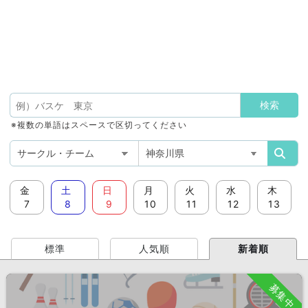
※複数の単語はスペースで区切ってください
金
土
日
月
火
水
木
7
8
9
10
11
12
13
標準
人気順
新着順
募集中