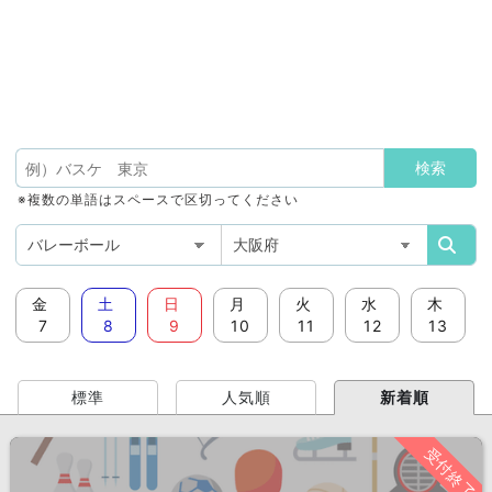
※複数の単語はスペースで区切ってください
金
土
日
月
火
水
木
7
8
9
10
11
12
13
標準
人気順
新着順
受付終了