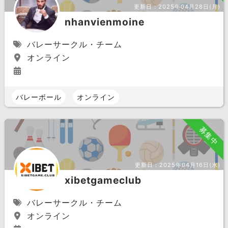
更新日：
2025年04月28日(月)
nhanvienmoine
バレーサークル・チーム
オンライン
バレーボール
オンライン
募集中
更新日：
2025年04月16日(水)
xibetgameclub
バレーサークル・チーム
オンライン