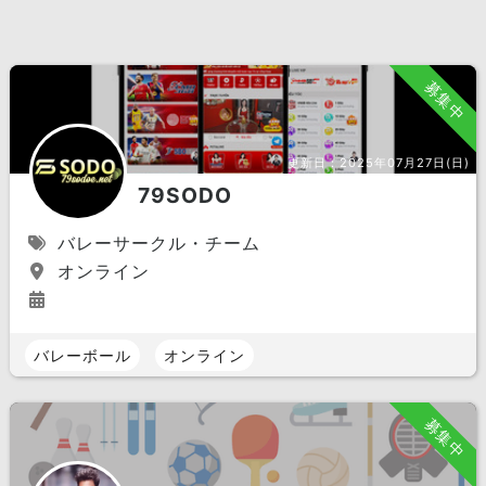
募集中
更新日：
2025年07月27日(日)
79SODO
バレーサークル・チーム
オンライン
バレーボール
オンライン
募集中