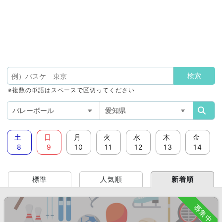
※複数の単語はスペースで区切ってください
土
日
月
火
水
木
金
8
9
10
11
12
13
14
標準
人気順
新着順
募集中