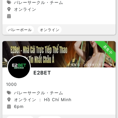
バレーサークル・チーム
オンライン
バレーボール
オンライン
募集中
更新日：
2025年11月14日(金)
E2BET
1000
バレーサークル・チーム
オンライン ： Hồ Chí Minh
6pm