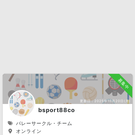
募集中
更新日：
2025年10月20日(月)
bsport88co
バレーサークル・チーム
オンライン