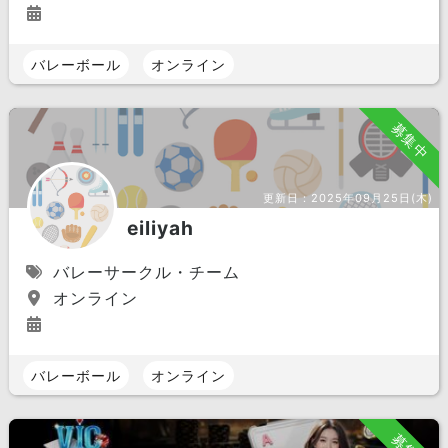
バレーボール
オンライン
募集中
更新日：
2025年09月25日(木)
eiliyah
バレーサークル・チーム
オンライン
バレーボール
オンライン