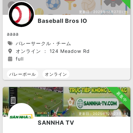
更新日：
2025年12月27日(土)
Baseball Bros IO
aaaa
バレーサークル・チーム
オンライン ： 124 Meadow Rd
full
バレーボール
オンライン
募集中
更新日：
2025年12月23日(火)
SANNHA TV