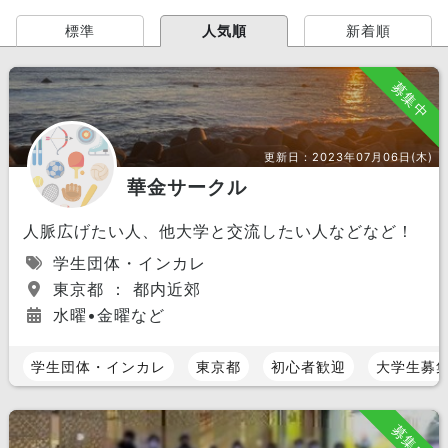
標準
人気順
新着順
募集中
更新日：
2023年07月06日(木)
華金サークル
人脈広げたい人、他大学と交流したい人などなど！
学生団体・インカレ
東京都 ： 都内近郊
水曜•金曜など
学生団体・インカレ
東京都
初心者歓迎
大学生募
募集中