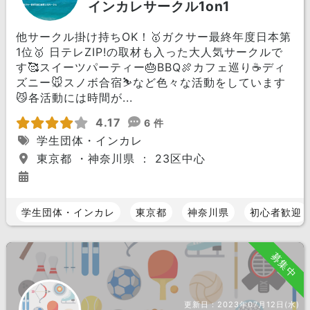
インカレサークル1on1
他サークル掛け持ちOK！🥇ガクサー最終年度日本第
1位🥇 日テレZIP!の取材も入った大人気サークルで
す🥰スイーツパーティー🎂BBQ🍖カフェ巡り☕️ディ
ズニー🐭スノボ合宿⛷など色々な活動をしています
😼各活動には時間が...
4.17
6 件
学生団体・インカレ
東京都 ・神奈川県 ： 23区中心
学生団体・インカレ
東京都
神奈川県
初心者歓迎
募集中
更新日：
2023年07月12日(水)