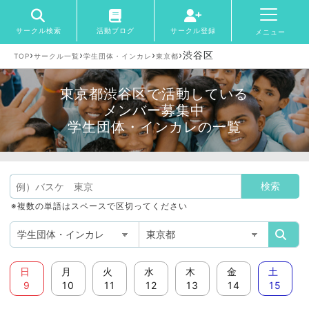
サークル検索
活動ブログ
サークル登録
メニュー
›
›
›
›
渋谷区
TOP
サークル一覧
学生団体・インカレ
東京都
東京都渋谷区で活動している
メンバー募集中
学生団体・インカレの一覧
※複数の単語はスペースで区切ってください
日
月
火
水
木
金
土
9
10
11
12
13
14
15