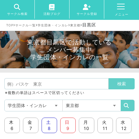
サークル検索
活動ブログ
サークル登録
メニュー
›
›
›
›
目黒区
TOP
サークル一覧
学生団体・インカレ
東京都
東京都目黒区で活動している
メンバー募集中
学生団体・インカレの一覧
※複数の単語はスペースで区切ってください
木
金
土
日
月
火
水
6
7
8
9
10
11
12