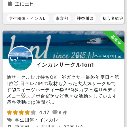
主に土日
学生団体・インカレ
東京都
神奈川県
初心者歓迎
募集中
更新日：
2025年04月11日(金)
インカレサークル1on1
他サークル掛け持ちOK！🥇ガクサー最終年度日本第
1位🥇 日テレZIP!の取材も入った大人気サークルで
す🥰スイーツパーティー🎂BBQ🍖カフェ巡り☕️ディ
ズニー🐭スノボ合宿⛷など色々な活動をしています
😼各活動には時間が...
4.17
6 件
学生団体・インカレ