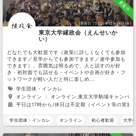
募集中
更新日：
2025年12月24日(水)
東京大学縁政会（えんせいか
い）
どなたでも大歓迎です（政策に詳しくなくても参加
できます／見学からでも参加できます／途中参加も
できます）。雰囲気は明るめで、人と話すのが好
き・初対面でも話せる・イベントや企画が好き・フ
ットワークが軽い人だと特に楽しめ...
学生団体・インカレ
オンライン ： オンライン,東京大学駒場キャンパス
平日は17時から/休日は不定期（イベント等の実施
学生団体・インカレ
オンライン
初心者歓迎
大学