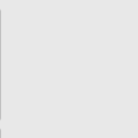
 など
男女混合
土日・祝日開催
30代
40代