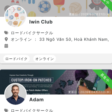
更新日：
2026年07月21日(火)
Iwin Club
ロードバイクサークル
オンライン ： 33 Ngô Văn Sở, Hoà Khánh Nam, Liê
ロードバイク
オンライン
募集中
更新日：
2026年04月22日(水)
Adam
ロードバイクサークル