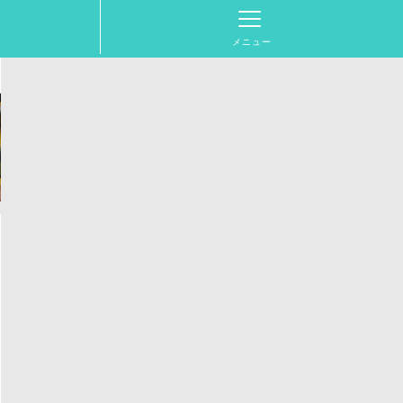
メニュー
土
日
月
火
水
木
金
15
16
17
18
19
20
21