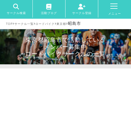
サークル検索
活動ブログ
サークル登録
メニュー
›
›
›
›
昭島市
TOP
サークル一覧
ロードバイク
東京都
東京都昭島市で活動している
メンバー募集中
ロードバイクサークルの一覧