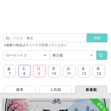
※複数の単語はスペースで区切ってください
金
土
日
月
火
水
木
7
8
9
10
11
12
13
標準
人気順
新着順
募集中