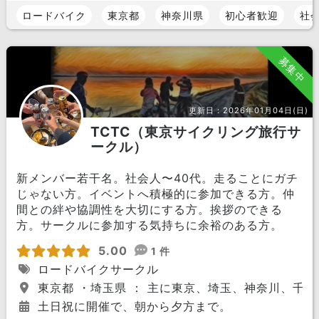
ロードバイク
東京都
神奈川県
初心者歓迎
社
募集中
更新日：
2026年01月04日(日)
TCTC（東京サイクリング旅行サ
ークル）
新メンバー若干名。社会人〜40代。走ることにガチ
じゃない方。イベントへ積極的に参加できる方。仲
間との絆や協調性を大切にする方。挨拶のできる
方。サークルに参加する気持ちに余裕のある方。
5.00
1 件
ロードバイクサークル
東京都 ・埼玉県 ： 主に東京、埼玉、神奈川、千
土日祝に開催で、朝から夕方まで。