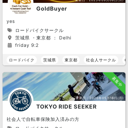
更新日：
2025年09月08日(月)
GoldBuyer
yes
ロードバイクサークル
茨城県 ・東京都 ： Delhi
friday 9:2
ロードバイク
茨城県
東京都
社会人サークル
6
募集中
更新日：
2026年05月18日(月)
TOKYO RIDE SEEKER
社会人で自転車保険加入済みの方