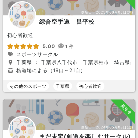
更新日：
2025年06月05日(木)
綜合空手道 昌平校
初心者歓迎
5.00
1 件
スポーツサークル
千葉県 ： 千葉県八千代市 千葉県柏市 埼吉県吉
格道場による（18自～21自）
その他のスポーツ
千葉県
初心者歓迎
募集中
更新日：
2024年05月03日(金)
まだ未定(剣道を楽しむサークル)