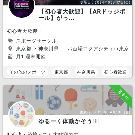
更新日：
2024年05月17日(金)
【初心者大歓迎】【ARドッジボ
ール】がっ...
初心者大歓迎！
スポーツサークル
東京都 ・神奈川県 ： お台場アクアシティor東京ソ
月1 週末開催
その他のスポーツ
東京都
神奈川県
初心者歓迎
募集中
更新日：
2026年04月10日(金)
ゆるーく体動かそう🏃‍♀️
初心者・経験者でも大歓迎です！