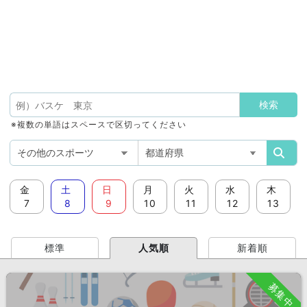
※複数の単語はスペースで区切ってください
金
土
日
月
火
水
木
7
8
9
10
11
12
13
標準
人気順
新着順
募集中