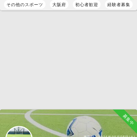
その他のスポーツ
大阪府
初心者歓迎
経験者募集
募集中