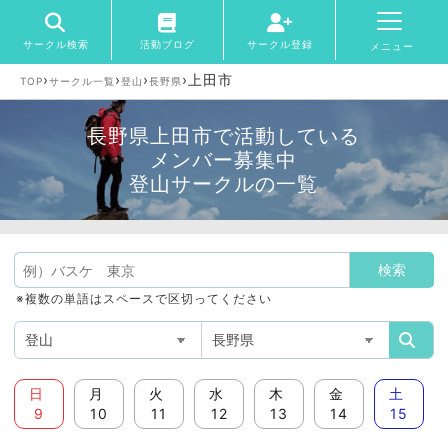
サークル検索
活動ブログ
サークル登録
メニュー
›
›
›
›
上田市
TOP
サークル一覧
登山
長野県
長野県上田市で活動している
メンバー募集中
登山サークルの一覧
※複数の単語はスペースで区切ってください
日
月
火
水
木
金
土
9
10
11
12
13
14
15