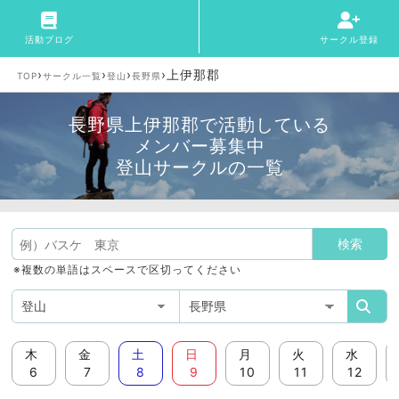
活動ブログ
サークル登録
›
›
›
›
上伊那郡
TOP
サークル一覧
登山
長野県
長野県上伊那郡で活動している
メンバー募集中
登山サークルの一覧
※複数の単語はスペースで区切ってください
木
金
土
日
月
火
水
6
7
8
9
10
11
12