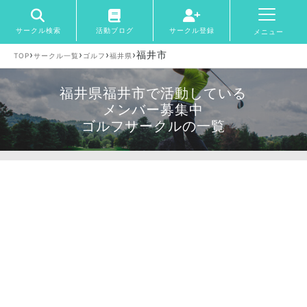
サークル検索
活動ブログ
サークル登録
メニュー
›
›
›
›
福井市
TOP
サークル一覧
ゴルフ
福井県
福井県福井市で活動している
メンバー募集中
ゴルフサークルの一覧