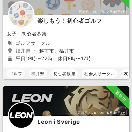
更新日：
2021年12月06日(月)
楽しもう！初心者ゴルフ
女子 初心者募集
ゴルフサークル
福井県 ： 越前市、福井市
平日19時〜22時 休日8時〜17時
ゴルフ
福井県
初心者歓迎
社会人サークル
友
募集中
更新日：
2026年05月06日(水)
Leon i Sverige