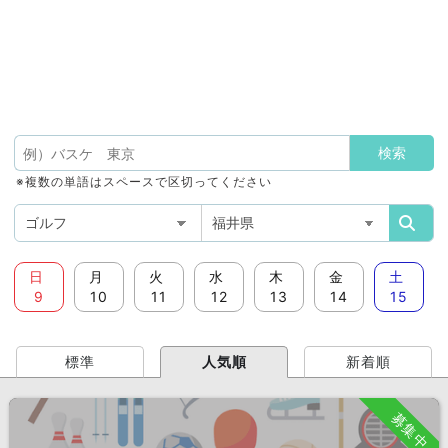
※複数の単語はスペースで区切ってください
日
月
火
水
木
金
土
9
10
11
12
13
14
15
標準
人気順
新着順
募集中