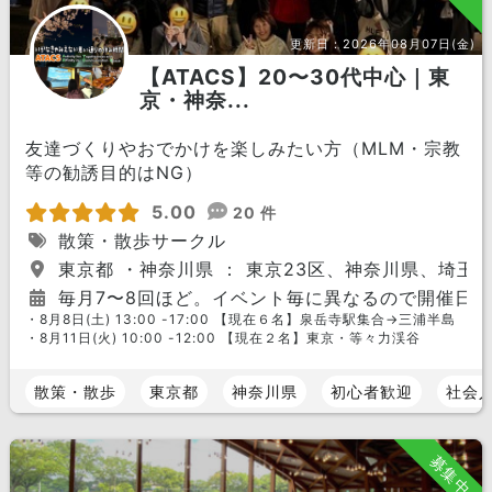
更新日：
2026年08月07日(金)
【ATACS】20〜30代中心｜東
京・神奈...
友達づくりやおでかけを楽しみたい方（MLM・宗教
等の勧誘目的はNG）
5.00
20 件
散策・散歩サークル
東京都 ・神奈川県 ： 東京23区、神奈川県、埼玉
毎月7〜8回ほど。イベント毎に異なるので開催日
・8月8日(土) 13:00 -17:00 【現在６名】泉岳寺駅集合→三浦半島
・8月11日(火) 10:00 -12:00 【現在２名】東京・等々力渓谷
散策・散歩
東京都
神奈川県
初心者歓迎
社会
募集中