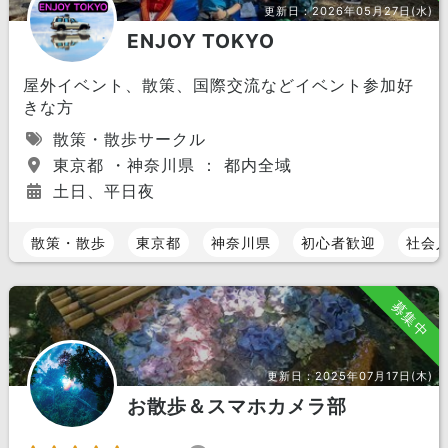
更新日：
2026年05月27日(水)
ENJOY TOKYO
屋外イベント、散策、国際交流などイベント参加好
きな方
散策・散歩サークル
東京都 ・神奈川県 ： 都内全域
土日、平日夜
散策・散歩
東京都
神奈川県
初心者歓迎
社会
募集中
更新日：
2025年07月17日(木)
お散歩＆スマホカメラ部