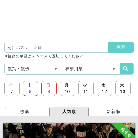
※複数の単語はスペースで区切ってください
金
土
日
月
火
水
木
7
8
9
10
11
12
13
標準
人気順
新着順
募集中