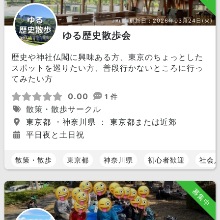
更新日：
2026年03月24日(火)
ゆる歴史散歩会
歴史や神社仏閣に興味ある方、東京のちょっとした
スポットを巡りたい方、普段行かないところに行っ
てみたい方
0.00
1 件
散策・散歩サークル
東京都 ・神奈川県 ： 東京都または近郊
平日夜と土日祝
散策・散歩
東京都
神奈川県
初心者歓迎
社会
募集中