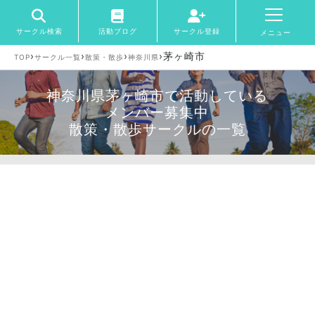
サークル検索
活動ブログ
サークル登録
メニュー
›
›
›
›
茅ヶ崎市
TOP
サークル一覧
散策・散歩
神奈川県
神奈川県茅ヶ崎市で活動している
メンバー募集中
散策・散歩サークルの一覧