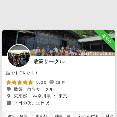
募集中
更新日：
2023年09月24日(日)
散策サークル
誰でもOKです！
5.00
28 件
散策・散歩サークル
東京都 ・神奈川県 ： 東京
平日の夜、土日祝
散策・散歩
東京都
神奈川県
初心者歓迎
社会