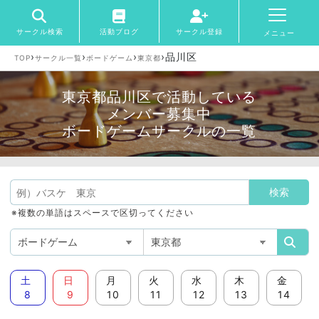
サークル検索
活動ブログ
サークル登録
メニュー
›
›
›
›
品川区
TOP
サークル一覧
ボードゲーム
東京都
東京都品川区で活動している
メンバー募集中
ボードゲームサークルの一覧
※複数の単語はスペースで区切ってください
土
日
月
火
水
木
金
8
9
10
11
12
13
14