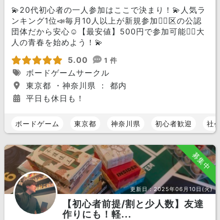
💫20代初心者の一人参加はここで決まり！💫人気ラ
ンキング1位📣毎月10人以上が新規参加🏃‍♀️区の公認
団体だから安心☺️【最安値】500円で参加可能🙆‍♀️大
人の青春を始めよう！💫
5.00
1 件
ボードゲームサークル
東京都 ・神奈川県 ： 都内
平日も休日も！
ボードゲーム
東京都
神奈川県
初心者歓迎
社
募集中
更新日：
2025年06月10日(火)
【初心者前提/割と少人数】友達
作りにも！軽...