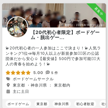
募集中
更新日：
2025年11月28日(金)
【20代初心者限定】ボードゲー
ム・脱出ゲー...
💫20代初心者の一人参加はここで決まり！💫人気ラ
ンキング1位📣毎月10人以上が新規参加🏃‍♀️区の公認
団体だから安心☺️【最安値】500円で参加可能🙆‍♀️大
人の青春を始めよう！💫
5.00
5 件
ボードゲームサークル
東京都 ・神奈川県 ： 東京都内
主に土日
ボードゲーム
東京都
神奈川県
初心者歓迎
社