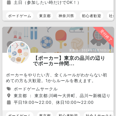
土日（参加したい時だけでOK！）
ボードゲーム
東京都
神奈川県
初心者歓迎
社
受付終了
更新日：
2024年12月10日(火)
【ポーカー】東京の品川の辺り
でポーカー仲間...
ポーカーをやりたい方、全くルールがわからない初
めての方も大歓迎。1からルールを教えます。
ボードゲームサークル
東京都 ： 東京都:川崎〜大井町、品川〜新橋辺りま
平日19:00〜22:00、休日10:00〜22:00
ボードゲーム
東京都
初心者歓迎
社会人サークル