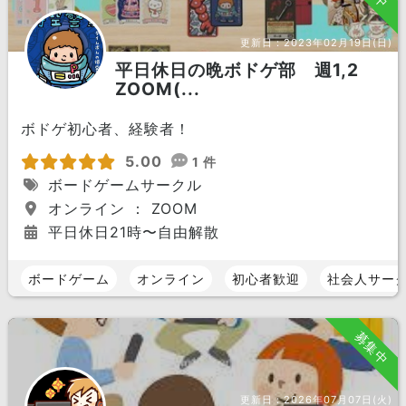
更新日：
2023年02月19日(日)
平日休日の晩ボドゲ部 週1,2
ZOOM(...
ボドゲ初心者、経験者！
5.00
1 件
ボードゲームサークル
オンライン ： ZOOM
平日休日21時〜自由解散
ボードゲーム
オンライン
初心者歓迎
社会人サー
募集中
更新日：
2026年07月07日(火)