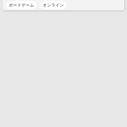
ボードゲーム
オンライン