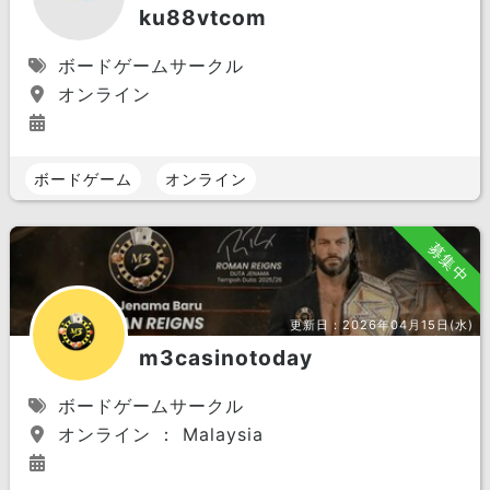
ku88vtcom
ボードゲームサークル
オンライン
ボードゲーム
オンライン
募集中
更新日：
2026年04月15日(水)
m3casinotoday
ボードゲームサークル
オンライン ： Malaysia