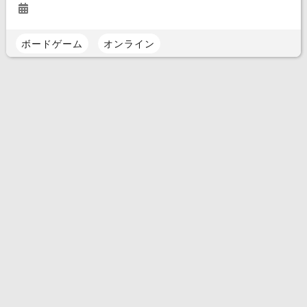
ボードゲーム
オンライン