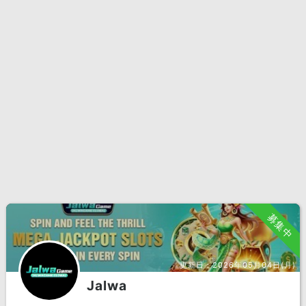
募集中
更新日：
2026年05月04日(月)
Jalwa