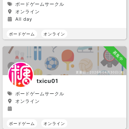
ボードゲームサークル
オンライン
All day
ボードゲーム
オンライン
募集中
更新日：
2026年04月30日(木)
txicu01
ボードゲームサークル
オンライン
ボードゲーム
オンライン