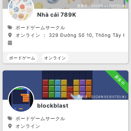
更新日：
2026年05月07日(木)
Nhà cái 789K
ボードゲームサークル
オンライン ： 329 Đường Số 10, Thông Tây Hội,
ボードゲーム
オンライン
募集中
更新日：
2026年05月07日(木)
blockblast
ボードゲームサークル
オンライン