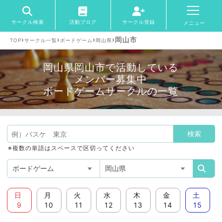
サークル検索
活動ブログ
サークル登録
メニュー
›
›
›
›
岡山市
TOP
サークル一覧
ボードゲーム
岡山県
岡山県岡山市で活動している
メンバー募集中
ボードゲームサークルの一覧
※複数の単語はスペースで区切ってください
日
月
火
水
木
金
土
9
10
11
12
13
14
15