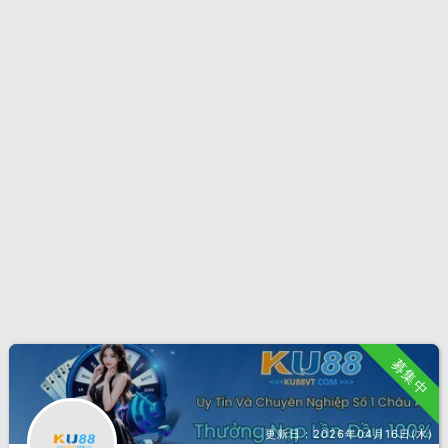
募集中
更新日：
2026年04月16日(木)