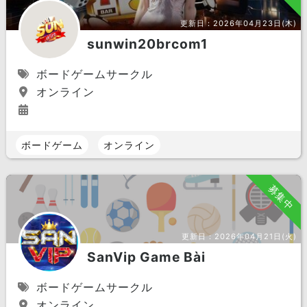
更新日：
2026年04月23日(木)
sunwin20brcom1
ボードゲームサークル
オンライン
ボードゲーム
オンライン
募集中
更新日：
2026年04月21日(火)
SanVip Game Bài
ボードゲームサークル
オンライン