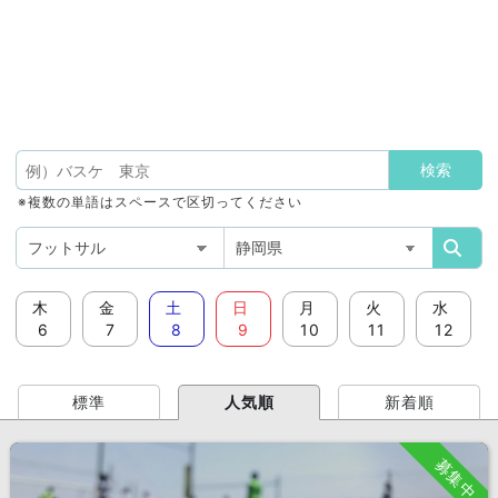
※複数の単語はスペースで区切ってください
木
金
土
日
月
火
水
6
7
8
9
10
11
12
標準
人気順
新着順
募集中