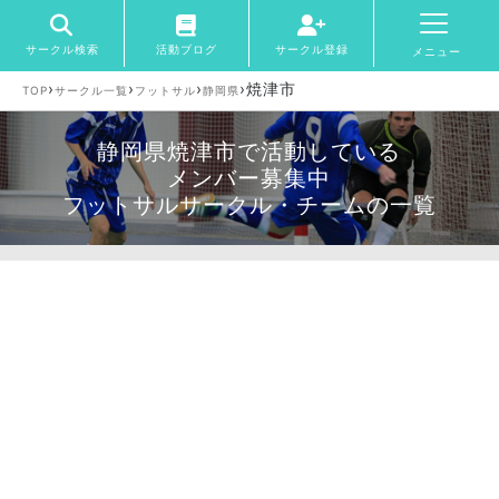
サークル検索
活動ブログ
サークル登録
メニュー
›
›
›
›
焼津市
TOP
サークル一覧
フットサル
静岡県
静岡県焼津市で活動している
メンバー募集中
フットサルサークル・チームの一覧