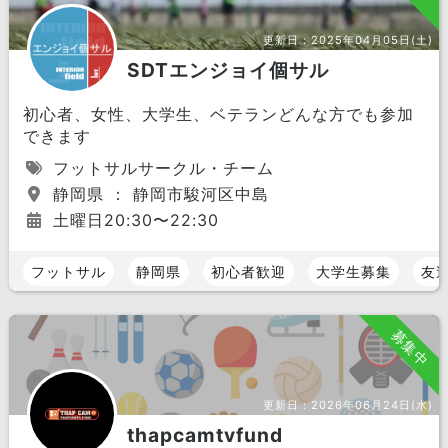
更新日：
2025年04月05日(土)
SDTエンジョイ個サル
初心者、女性、大学生、ベテランどんな方でも参加
できます
フットサルサークル・チーム
静岡県 ： 静岡市駿河区中島
土曜日20:30〜22:30
フットサル
静岡県
初心者歓迎
大学生募集
友
募集中
更新日：
2026年06月24日(水)
thapcamtvfund