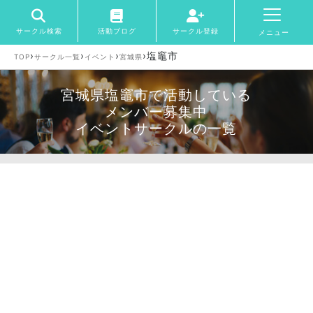
サークル検索
活動ブログ
サークル登録
メニュー
›
›
›
›
塩竈市
TOP
サークル一覧
イベント
宮城県
宮城県塩竈市で活動している
メンバー募集中
イベントサークルの一覧