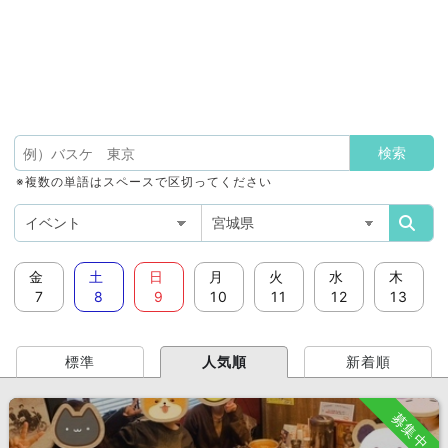
※複数の単語はスペースで区切ってください
金
土
日
月
火
水
木
7
8
9
10
11
12
13
標準
人気順
新着順
募集中