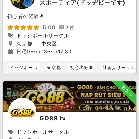
スポーティア(ドッヂビーです)
初心者or経験者
5.00
7 件
ドッジボールサークル
東京都 ： 中央区
日曜9〜or13〜or17:30
ドッジボール
東京都
初心者歓迎
社会人サークル
募集中
更新日：
2026年05月21日(木)
GO88 tv
ドッジボールサークル