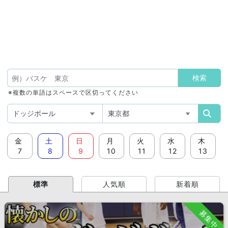
※複数の単語はスペースで区切ってください
金
土
日
月
火
水
木
7
8
9
10
11
12
13
標準
人気順
新着順
募集中