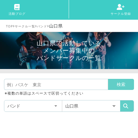
活動ブログ
サークル登録
›
›
›
山口県
TOP
サークル一覧
バンド
山口県で活動している
メンバー募集中の
バンドサークルの一覧
※複数の単語はスペースで区切ってください