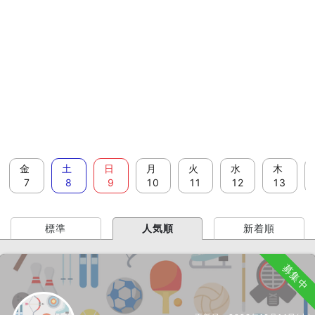
金
土
日
月
火
水
木
7
8
9
10
11
12
13
標準
人気順
新着順
募集中