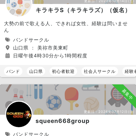
更新日：
2023年10月14日(土)
キラキラS（キラキラズ）（仮名）
大勢の前で歌える人、できれば女性、経験は問いませ
ん
バンドサークル
山口県 ： 美祢市美東町
日曜午後4時30分から1時間程度
バンド
山口県
初心者歓迎
社会人サークル
経験
募集中
更新日：
2026年07月12日(日)
squeen668group
バンドサークル