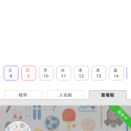
土
日
月
火
水
木
金
8
9
10
11
12
13
14
標準
人気順
新着順
募集中