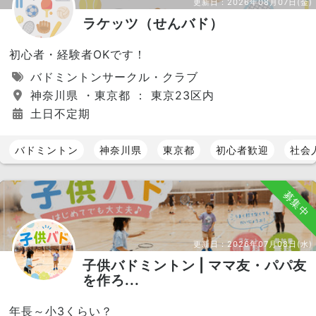
更新日：
2026年08月07日(金)
ラケッツ（せんバド）
初心者・経験者OKです！
バドミントンサークル・クラブ
神奈川県 ・東京都 ： 東京23区内
土日不定期
バドミントン
神奈川県
東京都
初心者歓迎
社会
募集中
更新日：
2026年07月08日(水)
子供バドミントン | ママ友・パパ友
を作ろ...
年長～小3くらい？