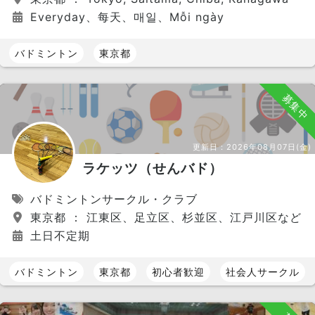
Everyday、每天、매일、Mỗi ngày
バドミントン
東京都
募集中
更新日：
2026年08月07日(金)
ラケッツ（せんバド）
バドミントンサークル・クラブ
東京都 ： 江東区、足立区、杉並区、江戸川区など
土日不定期
バドミントン
東京都
初心者歓迎
社会人サークル