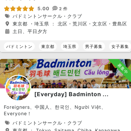
5.00
2 件
バドミントンサークル・クラブ
東京都 ・埼玉県 ： 北区・荒川区・文京区・豊島区
土日、平日夕方
バドミントン
東京都
埼玉県
男子募集
女子募集
募集中
更新日：
2026年06月26日(金)
[Everyday] Badminton ...
Foreigners、中国人、한국인、Người Việt、
Everyone！
バドミントンサークル・クラブ
東京都 ： Tokyo, Saitama, Chiba, Kanagawa