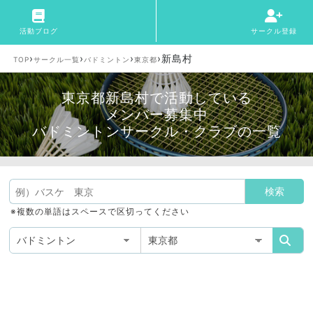
活動ブログ
サークル登録
›
›
›
›
新島村
TOP
サークル一覧
バドミントン
東京都
東京都新島村で活動している
メンバー募集中
バドミントンサークル・クラブの一覧
※複数の単語はスペースで区切ってください