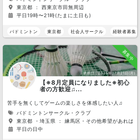
東京都 ： 西東京市田無周辺
平日19時〜21時(たまに土日も)
バドミントン
東京都
社会人サークル
経験者募集
募集中
更新日：
2025年07月21日(月)
【※8月定員になりました※初心
者の方歓迎♫...
苦手を無くしてゲームの楽しさを体感したい人♫
バドミントンサークル・クラブ
東京都 ・埼玉県 ： 練馬区・その他希望があれば
平日の日中