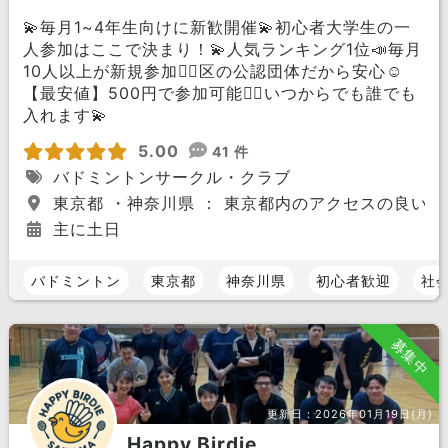
💫毎月1~4年生向けに新歓開催💫初心者大学生の一
人参加はここで決まり！💫人気ランキング1位📣毎月
10人以上が新規参加🏃‍♀️区の公認団体だから安心☺️
【最安値】500円で参加可能🙆‍♀️いつからでも誰でも
入れます💫
5.00
41 件
バドミントンサークル・クラブ
東京都 ・神奈川県 ： 東京都内のアクセスの良い場
主に土日
バドミントン
東京都
神奈川県
初心者歓迎
社
募集中
更新日：
2026年01月19日(月)
Happy Birdie