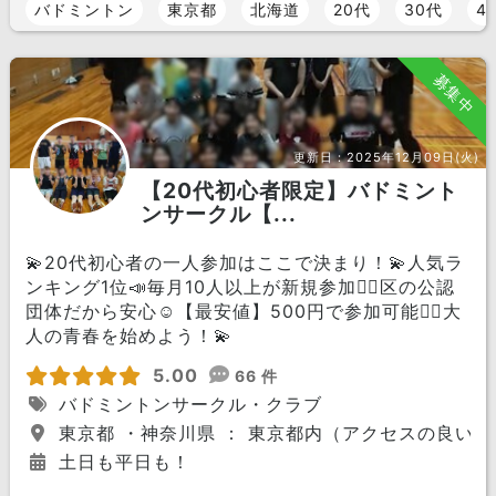
バドミントン
東京都
北海道
20代
30代
4
募集中
更新日：
2025年12月09日(火)
【20代初心者限定】バドミント
ンサークル【...
💫20代初心者の一人参加はここで決まり！💫人気ラ
ンキング1位📣毎月10人以上が新規参加🏃‍♀️区の公認
団体だから安心☺️【最安値】500円で参加可能🙆‍♀️大
人の青春を始めよう！💫
5.00
66 件
バドミントンサークル・クラブ
東京都 ・神奈川県 ： 東京都内（アクセスの良い
土日も平日も！