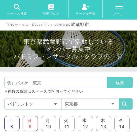
サークル検索
活動ブログ
サークル登録
メニュー
›
›
›
›
武蔵野市
TOP
サークル一覧
バドミントン
東京都
東京都武蔵野市で活動している
メンバー募集中
バドミントンサークル・クラブの一覧
※複数の単語はスペースで区切ってください
土
日
月
火
水
木
金
8
9
10
11
12
13
14