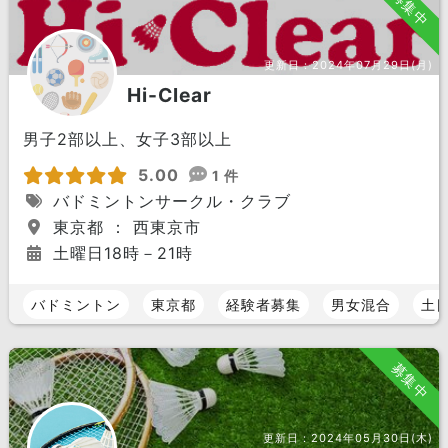
募集中
更新日：
2024年07月29日(月)
Hi-Clear
男子2部以上、女子3部以上
5.00
1 件
バドミントンサークル・クラブ
東京都 ： 西東京市
土曜日18時－21時
バドミントン
東京都
経験者募集
男女混合
土
募集中
更新日：
2024年05月30日(木)