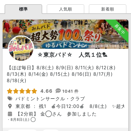
標準
人気順
新着順
募集中
更新日：
2026年08月08日(土)
☆東京バド☆ 人気１位🏸
【ほぼ毎日】8/8(土) 8/9(日) 8/11(火) 8/12(水)
8/13(木) 8/14(金) 8/15(土) 8/16(日) 8/17(月)
8/18(火)
4.66
1041 件
バドミントンサークル・クラブ
東京都 ： 残1 🍎今日12:00🍎 8/8(土) ✨超
【2分前】 金◯さん 参加しました
・8月8日(土) ◯